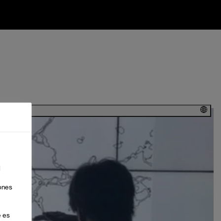
l
ones
é es