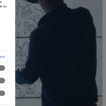
a
ar su
mpre