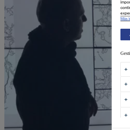
impor
conti
exper
Más i
Gesti