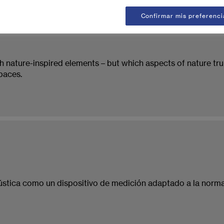
Confirmar mis preferenci
 nature-inspired elements – but which aspects of nature truly
paces.
stica como un dispositivo de medición adaptado a la normati