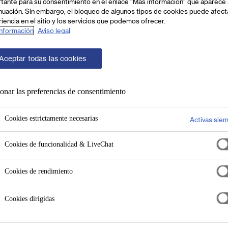
or manera posible las especificaciones nacionales respectiv
tante para su consentimiento en el enlace "Más información" que aparece 
nuación. Sin embargo, el bloqueo de algunos tipos de cookies puede afect
iencia en el sitio y los servicios que podemos ofrecer.
nformación
Aviso legal
Aceptar todas las cookies
onar las preferencias de consentimiento
Cookies estrictamente necesarias
Activas sie
o A (distancias medias y grandes) y B (distancias reducidas)
Cookies de funcionalidad & LiveChat
las de enseñanza o los pabellones deportivos. Este grupo se 
ma DIN ofrece recomendaciones en materia de tiempo de rever
Cookies de rendimiento
po B engloba espacios tales como oficinas, comedores o esta
 a B5 en función de los requisitos acústicos. La norma DIN o
y el tipo de uso del recinto. La norma austriaca ÖNORM B 811
Cookies dirigidas
norma alemana DIN 18041.