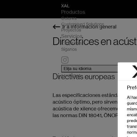
sr.skip-to.main-content
sr.skip-to.table-of-contents
sr.skip-to.main-navigation
XAL
Productos
Colores
Customised Solutions
Ir a información general
Proyectos
Servicios
Directrices en acúst
XAL
Empresa
Síganos
Elija su idioma
Directivas europeas
Live Chat
Pref
Las especificaciones estándar suelen
Al ha
acústico óptimo, pero sirven como bu
guard
acústica de xilence ofrecemos la pla
mismo
las normas DIN 18041, ÖNORM B 8115 
encab
prede
trans
norma