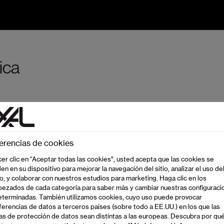
ica
erencias de cookies
 ser valores mínimos que deben alcanzarse. Como tales, no s
cer clic en “Aceptar todas las cookies”, usted acepta que las cookies se
enas directrices para una planificación conforme a la ley. Po
en en su dispositivo para mejorar la navegación del sitio, analizar el uso de
nificación conforme a diversas normas reconocidas internac
, y colaborar con nuestros estudios para marketing. Haga clic en los
y SIA 181.
ezados de cada categoría para saber más y cambiar nuestras configuraci
terminadas. También utilizamos cookies, cuyo uso puede provocar
ferencias de datos a terceros países (sobre todo a EE.UU.) en los que las
s de protección de datos sean distintas a las europeas. Descubra por qu