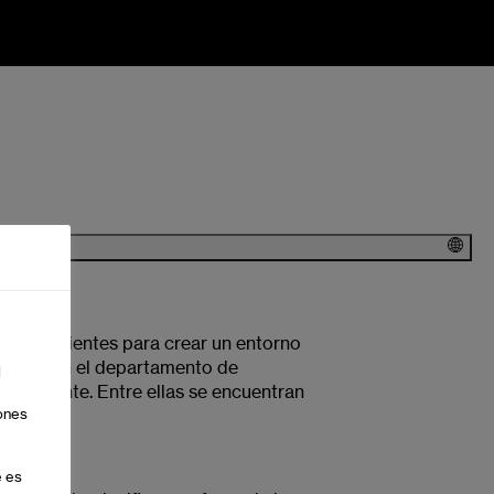
on suficientes para crear un entorno
r ello, en el departamento de
l
ionalmente. Entre ellas se encuentran
ones
é es