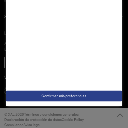
Servicios
Live Chat
Atención al cliente
Lu - Vi de 09:00-16:00
Comenzar chat
We are member of
footer.logo
Confirmar mis preferencias
© XAL 2026
Términos y condiciones generales
Declaración de protección de datos
Cookie Policy
Compliance
Aviso legal