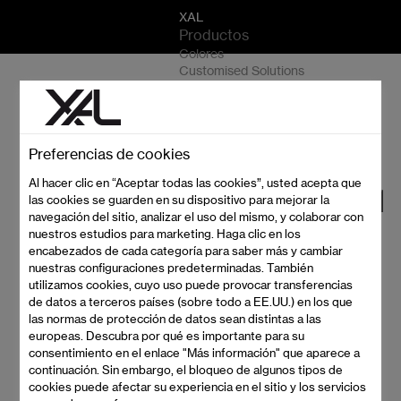
sr.skip-to.main-content
sr.skip-to.table-of-contents
sr.skip-to.main-navigation
XAL
Productos
Colores
Customised Solutions
Proyectos
Servicios
XAL
Empresa
Síganos
Preferencias de cookies
Al hacer clic en “Aceptar todas las cookies”, usted acepta que
uarters
Elija su idioma
las cookies se guarden en su dispositivo para mejorar la
bach-Gasse 36
navegación del sitio, analizar el uso del mismo, y colaborar con
Live Chat
nuestros estudios para marketing. Haga clic en los
 Austria
encabezados de cada categoría para saber más y cambiar
3170
nuestras configuraciones predeterminadas. También
@xal.com
utilizamos cookies, cuyo uso puede provocar transferencias
de datos a terceros países (sobre todo a EE.UU.) en los que
las normas de protección de datos sean distintas a las
europeas. Descubra por qué es importante para su
consentimiento en el enlace "Más información" que aparece a
continuación. Sin embargo, el bloqueo de algunos tipos de
cookies puede afectar su experiencia en el sitio y los servicios