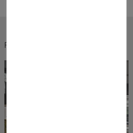
Projektinspiration
©
©
©